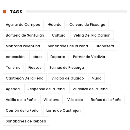
TAGS
Aguilar de Campoo
Guardo
Cervera de Pisuerga
Barruelo de Santullán
Cultura
Velilla Del Río Carrión
Montaña Palentina
Santibáñez de la Peña
Brañosera
educación
obras
Deporte
Pomar de Valdivia
Turismo
Fiestas
Salinas de Pisuerga
Castrejón De la Peña
Villalba de Guardo
Mudá
Agenda
Respensa de la Peña
Villaoliva de la Peña
Velilla de la Peña
Villallano
Villacibio
Baños de la Peña
Cornón de la Peña
Loma de Castrejón
Santibáñez de Rebosa