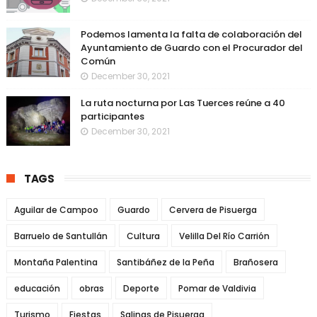
Podemos lamenta la falta de colaboración del
Ayuntamiento de Guardo con el Procurador del
Común
December 30, 2021
La ruta nocturna por Las Tuerces reúne a 40
participantes
December 30, 2021
TAGS
Aguilar de Campoo
Guardo
Cervera de Pisuerga
Barruelo de Santullán
Cultura
Velilla Del Río Carrión
Montaña Palentina
Santibáñez de la Peña
Brañosera
educación
obras
Deporte
Pomar de Valdivia
Turismo
Fiestas
Salinas de Pisuerga