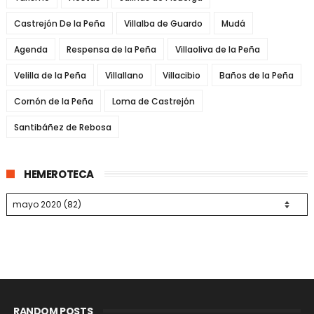
Castrejón De la Peña
Villalba de Guardo
Mudá
Agenda
Respensa de la Peña
Villaoliva de la Peña
Velilla de la Peña
Villallano
Villacibio
Baños de la Peña
Cornón de la Peña
Loma de Castrejón
Santibáñez de Rebosa
HEMEROTECA
RANDOM POSTS