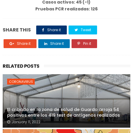
Casos activos: 45 (-1)
Pruebas PCR realizadas: 126
SHARE THIS
Share it
Tweet
Share it
Share it
Pin it
RELATED POSTS
CORONAVIRUS
El cribado en la zona de salud de Guardo arroja 54
positivos entre los 419 test de antígenos realizados
January 11, 2022