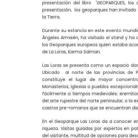
presentación del libro '
GEOPARQUES, los d
presentación, los geoparques han invitado a 
la Tierra.
Durante su estancia en este evento mundial 
Ángeles Armisén, ha visitado el stand y ha 
los Geoparques europeos quien estaba aco
de La Loras, Karma Salman.
Las Loras se presenta como un espacio dond
Ubicado al norte de las provincias de P
constituye el lugar de mayor concentr
Monasterios, iglesias o pueblos excepcional
fácilmente a tiempos medievales; eremitorio
del arte rupestre del norte peninsular, o 
castros pre-romanos que se encuentran dise
En el Geoparque Las Loras da a conocer e
riqueza. Visitas guiadas por expertos en pa
del visitante, multitud de opciones para desc