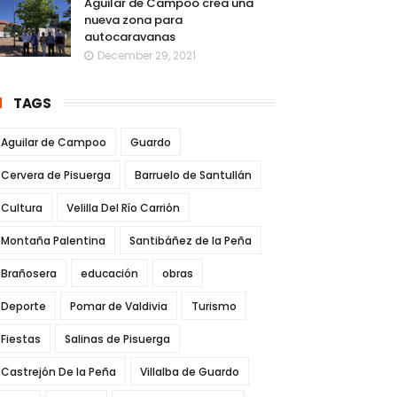
Aguilar de Campoo crea una
nueva zona para
autocaravanas
December 29, 2021
TAGS
Aguilar de Campoo
Guardo
Cervera de Pisuerga
Barruelo de Santullán
Cultura
Velilla Del Río Carrión
Montaña Palentina
Santibáñez de la Peña
Brañosera
educación
obras
Deporte
Pomar de Valdivia
Turismo
Fiestas
Salinas de Pisuerga
Castrejón De la Peña
Villalba de Guardo