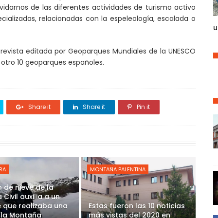
vidarnos de las diferentes actividades de turismo activo
ializadas, relacionadas con la espeleología, escalada o
u
 revista editada por Geoparques Mundiales de la UNESCO
otro 10 geoparques españoles.
Share it
Share it
Pin it
RA
MONTAÑA PALENTINA
 de nieve de la
Civil auxilia a un
 que realizaba una
Estas fueron las 10 noticias
 la Montaña
más vistas del 2020 en