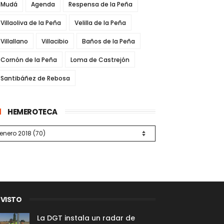
Mudá
Agenda
Respensa de la Peña
Villaoliva de la Peña
Velilla de la Peña
Villallano
Villacibio
Baños de la Peña
Cornón de la Peña
Loma de Castrejón
Santibáñez de Rebosa
HEMEROTECA
 VISTO
La DGT instala un radar de