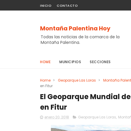
INICIO
CONTACTO
Montaña Palentina Hoy
Todas las noticias de la comarca de la
Montaña Palentina.
HOME
MUNICIPIOS
SECCIONES
Home
>
Geoparque Las Loras
>
Montaña Palen
en Fitur
El Geoparque Mundial de
en Fitur
enero 20, 2018
Geoparque Las Loras
,
Montañ