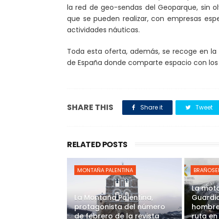
la red de geo-sendas del Geoparque, sin ol
que se pueden realizar, con empresas espec
actividades náuticas.
Toda esta oferta, además, se recoge en la
de España donde comparte espacio con los 
SHARE THIS
Share it
Tweet
RELATED POSTS
MONTAÑA PALENTINA
BRAÑOSE
La moto
La Montaña Palentina,
Guardia 
protagonista del número
hombre
de febrero de la revista
ruta en