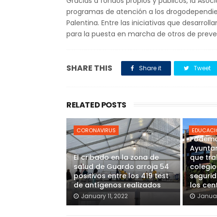
Gracias a fondos propios y públicos, la Asoc
programas de atención a los drogodependi
Palentina. Entre las iniciativas que desarr
para la puesta en marcha de otros de preven
SHARE THIS
Share it
Tweet
RELATED POSTS
CORONAVIRUS
EDUCACI
Podemo
Ayunta
El cribado en la zona de
que tra
salud de Guardo arroja 54
colegio
positivos entre los 419 test
segurid
de antígenos realizados
los cen
January 11, 2022
Januar