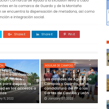
iación Comarcal de Ayuda a la Exclusión lleva a cabo
entes en la comarca de Guardo y de la Montaña
ollan se encuentra la dispensación de metadona, así como
ción e integración social.
Share it
Share it
Pin it
ÓN
AGUILAR DE CAMPOO
s pide al
miento de Guardo
baje con los
Los alcaldes de Aguilar de
s para mejorar la
Campoo y Guardo, en la
ad en los accesos a
candidatura del PP a las
tros
Cortes de Castilla y León
y 11, 2022
January 07, 2022