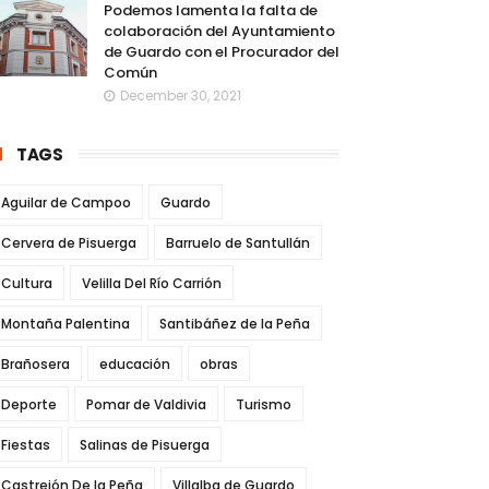
Podemos lamenta la falta de
colaboración del Ayuntamiento
de Guardo con el Procurador del
Común
December 30, 2021
TAGS
Aguilar de Campoo
Guardo
Cervera de Pisuerga
Barruelo de Santullán
Cultura
Velilla Del Río Carrión
Montaña Palentina
Santibáñez de la Peña
Brañosera
educación
obras
Deporte
Pomar de Valdivia
Turismo
Fiestas
Salinas de Pisuerga
Castrejón De la Peña
Villalba de Guardo