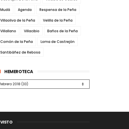
Mudá
Agenda
Respensa de la Peña
Villaoliva de la Peña
Velilla de la Peña
Villallano
Villacibio
Baños de la Peña
Cornón de la Peña
Loma de Castrejón
Santibáñez de Rebosa
HEMEROTECA
 VISTO