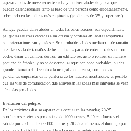
esperar aludes de nieve reciente suelta y también aludes de placa, que
pueden desencadenarse tanto al paso de una persona como espontáneamente,
sobre todo en las laderas más empinadas (pendientes de 35º y superiores).
Aunque pueden darse aludes en todas las orientaciones, son especialmente
peligrosas las áreas cercanas a las crestas y cordales en laderas empinadas
con orientaciones sur y sudeste. Son probables aludes medianos -de tamaño
3 en las escala de tamaños de los aludes-, capaces de enterrar o destruir un
coche, dañar un camión, destruir un edificio pequeño o romper un número
pequeño de árboles, y no se descartan, aunque son poco probables, aludes
grandes -tamaño 4-. Debido a la orografía de la zona, con muchas
pendientes empinadas en la periferia de los macizos montañosos, es posible
que las vías de comunicación que atraviesan las zonas más innivadas se vean
afectadas por aludes.
Evolución del peligro:
En los próximos días se esperan que continúen las nevadas; 20-25
centímetros el viernes por encima de 1000 metros, 5-10 centímetros el
sábado por encima de 600-800 metros y 20-35 centímetros el domingo por
encima de 1500-1700 metros. Debido a esto, el peligro por aludes se