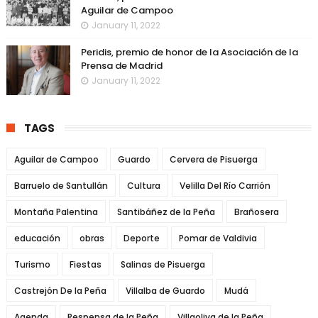
Aguilar de Campoo
January 11, 2022
Peridis, premio de honor de la Asociación de la
Prensa de Madrid
January 11, 2022
TAGS
Aguilar de Campoo
Guardo
Cervera de Pisuerga
Barruelo de Santullán
Cultura
Velilla Del Río Carrión
Montaña Palentina
Santibáñez de la Peña
Brañosera
educación
obras
Deporte
Pomar de Valdivia
Turismo
Fiestas
Salinas de Pisuerga
Castrejón De la Peña
Villalba de Guardo
Mudá
Agenda
Respensa de la Peña
Villaoliva de la Peña