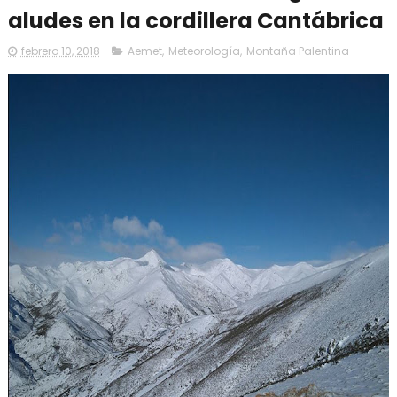
aludes en la cordillera Cantábrica
febrero 10, 2018
Aemet
,
Meteorología
,
Montaña Palentina