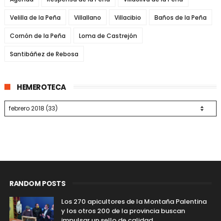
Velilla de la Peña
Villallano
Villacibio
Baños de la Peña
Cornón de la Peña
Loma de Castrejón
Santibáñez de Rebosa
HEMEROTECA
RANDOM POSTS
Los 270 apicultores de la Montaña Palentina
y los otros 200 de la provincia buscan
impulsar un sello de calidad