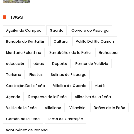
TAGS
Aguilar de Campoo
Guardo
Cervera de Pisuerga
Barruelo de Santullán
Cultura
Velilla Del Río Carrión
Montaña Palentina
Santibáñez de la Peña
Brañosera
educación
obras
Deporte
Pomar de Valdivia
Turismo
Fiestas
Salinas de Pisuerga
Castrejón De la Peña
Villalba de Guardo
Mudá
Agenda
Respensa de la Peña
Villaoliva de la Peña
Velilla de la Peña
Villallano
Villacibio
Baños de la Peña
Cornón de la Peña
Loma de Castrejón
Santibáñez de Rebosa