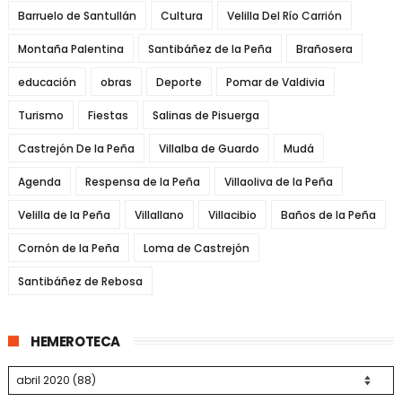
Barruelo de Santullán
Cultura
Velilla Del Río Carrión
Montaña Palentina
Santibáñez de la Peña
Brañosera
educación
obras
Deporte
Pomar de Valdivia
Turismo
Fiestas
Salinas de Pisuerga
Castrejón De la Peña
Villalba de Guardo
Mudá
Agenda
Respensa de la Peña
Villaoliva de la Peña
Velilla de la Peña
Villallano
Villacibio
Baños de la Peña
Cornón de la Peña
Loma de Castrejón
Santibáñez de Rebosa
HEMEROTECA