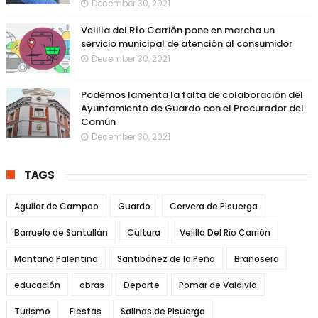
December 30, 2021
Velilla del Río Carrión pone en marcha un
servicio municipal de atención al consumidor
December 30, 2021
Podemos lamenta la falta de colaboración del
Ayuntamiento de Guardo con el Procurador del
Común
December 30, 2021
TAGS
Aguilar de Campoo
Guardo
Cervera de Pisuerga
Barruelo de Santullán
Cultura
Velilla Del Río Carrión
Montaña Palentina
Santibáñez de la Peña
Brañosera
educación
obras
Deporte
Pomar de Valdivia
Turismo
Fiestas
Salinas de Pisuerga