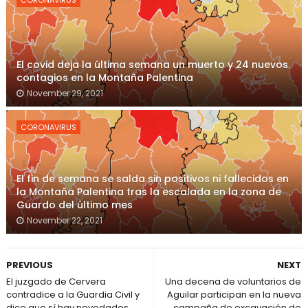
El covid deja la última semana un muerto y 24 nuevos
contagios en la Montaña Palentina
November 29, 2021
CORONAVIRUS
El fin de semana se salda sin positivos ni fallecidos en
la Montaña Palentina tras la escalada en la zona de
Guardo del último mes
November 22, 2021
PREVIOUS
NEXT
El juzgado de Cervera
Una decena de voluntarios de
contradice a la Guardia Civil y
Aguilar participan en la nueva
dice que sí hay novedades
campaña de excavación de