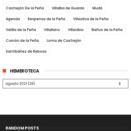
Castrejón De la Peña
Villalba de Guardo
Mudá
Agenda
Respensa de la Peña
Villaoliva de la Peña
Velilla de la Peña
Villallano
Villacibio
Baños de la Peña
Cornón de la Peña
Loma de Castrejón
Santibáñez de Rebosa
HEMEROTECA
RANDOM POSTS